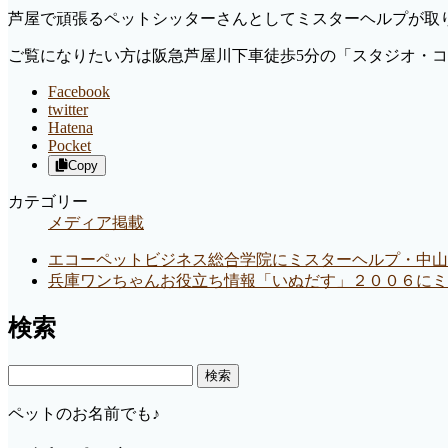
芦屋で頑張るペットシッターさんとしてミスターヘルプが取
ご覧になりたい方は阪急芦屋川下車徒歩5分の「スタジオ・
Facebook
twitter
Hatena
Pocket
Copy
カテゴリー
メディア掲載
エコーペットビジネス総合学院にミスターヘルプ・中山
兵庫ワンちゃんお役立ち情報「いぬだす」２００６にミ
検索
検
索:
ペットのお名前でも♪