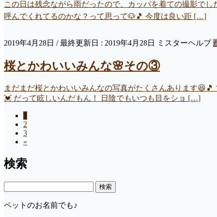
この日は残念ながら雨だったので、カッパを着ての撮影でした…
呼んでくれてるのかな？って思って🐶🎵 今度は良い距 […]
2019年4月28日
/ 最終更新日 :
2019年4月28日
ミスターヘルプ
桜とかわいいみんな🌸その③
まだまだ桜とかわいいみんなの写真がたくさんあります😆🎵 
💓 だって眩しいんだもん！ 日陰でもいつも目をショ […]
ペ
1
投
ペ
2
ー
稿
ペ
3
ー
ジ
»
ー
ジ
の
ジ
検索
ペ
ー
検
ジ
索:
ペットのお名前でも♪
送