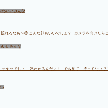
かわいいみんな
？照れるなあ〜🥴 こんな顔もいいでしょ？ カメラを向けたら
わいいみんな
〜！オヤツでしょ！ 私わかるんだよ！ でも見て！持ってない
Mix