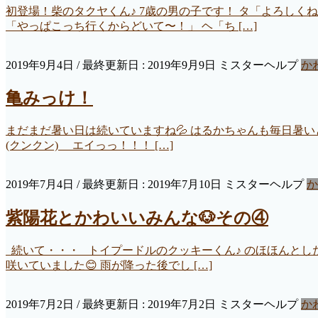
初登場！柴のタクヤくん♪ 7歳の男の子です！ タ「よろしくね
「やっぱこっち行くからどいて〜！」 ヘ「ち […]
2019年9月4日
/ 最終更新日 :
2019年9月9日
ミスターヘルプ
か
亀みっけ！
まだまだ暑い日は続いていますね💦 はるかちゃんも毎日暑い
(クンクン) エイっっ！！！ […]
2019年7月4日
/ 最終更新日 :
2019年7月10日
ミスターヘルプ
か
紫陽花とかわいいみんな🐶その④
続いて・・・ トイプードルのクッキーくん♪ のほほんとした
咲いていました😊 雨が降った後でし […]
2019年7月2日
/ 最終更新日 :
2019年7月2日
ミスターヘルプ
か