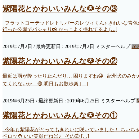
紫陽花とかわいいみんな🐶その③
フラットコーテッドレトリバーのレヴィくん♪ きれいな青色
行った公園でパシャり📸 かっこよく撮れてるよ […]
2019年7月2日
/ 最終更新日 :
2019年7月2日
ミスターヘルプ
か
紫陽花とかわいいみんな🐶その②
最近は雨が降ったり止んだり… 困りますね😓 紀州犬のみかん
てくれないか…😅 明日もお散歩楽 […]
2019年6月25日
/ 最終更新日 :
2019年6月25日
ミスターヘルプ
紫陽花とかわいいみんな🐶その①
今年も紫陽花がとってもきれいに咲いていました！ ちいちゃん
ペロッ👅 いい笑顔だね😊♪ その② […]