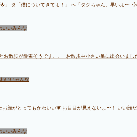
🌟」 タ「僕についてきてよ！」 ヘ「タクちゃん、早いよ〜 
わいいみんな
とお散歩が憂鬱そうです。。 お散歩中小さい亀に出会いました
わいいみんな
お顔がとってもかわいい💗 お目目が見えないよ〜！ いい顔だ
わいいみんな