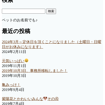
ペ
検
ー
索:
ジ
ペットのお名前でも♪
送
最近の投稿
り
2024年3月～定休日を頂くことになりました（土曜日・日曜
日がお休みになります）
2024年2月11日
元気いっぱい
2019年11月1日
2019年10月3日、事務所移転しました！
2019年10月3日
亀みっけ！
2019年9月4日
紫陽花とかわいいみんな
その④
2019年7月4日