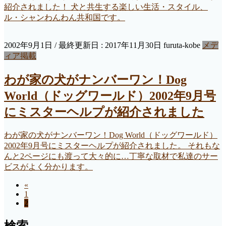
紹介されました！ 犬と共生する楽しい生活・スタイル、
ル・シャンわんわん共和国です。
2002年9月1日
/ 最終更新日 :
2017年11月30日
furuta-kobe
メデ
ィア掲載
わが家の犬がナンバーワン！Dog
World（ドッグワールド）2002年9月号
にミスターヘルプが紹介されました
わが家の犬がナンバーワン！Dog World（ドッグワールド）
2002年9月号にミスターヘルプが紹介されました。 それもな
んと2ページにも渡って大々的に…丁寧な取材で私達のサー
ビスがよく分かります。
«
投
ペ
1
稿
ペ
2
ー
ー
ジ
の
検索
ジ