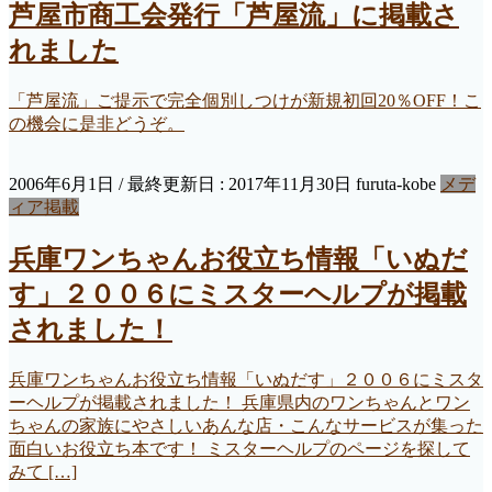
芦屋市商工会発行「芦屋流」に掲載さ
れました
「芦屋流」ご提示で完全個別しつけが新規初回20％OFF！こ
の機会に是非どうぞ。
2006年6月1日
/ 最終更新日 :
2017年11月30日
furuta-kobe
メデ
ィア掲載
兵庫ワンちゃんお役立ち情報「いぬだ
す」２００６にミスターヘルプが掲載
されました！
兵庫ワンちゃんお役立ち情報「いぬだす」２００６にミスタ
ーヘルプが掲載されました！ 兵庫県内のワンちゃんとワン
ちゃんの家族にやさしいあんな店・こんなサービスが集った
面白いお役立ち本です！ ミスターヘルプのページを探して
みて […]