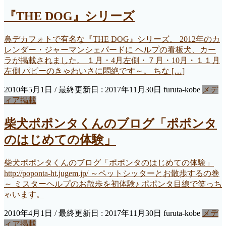
『THE DOG』シリーズ
鼻デカフォトで有名な『THE DOG』シリーズ。 2012年のカ
レンダー・ジャーマンシェパードに ヘルプの看板犬、カー
ラが掲載されました。 １月・4月左側・７月・10月・１１月
左側 パピーのきゃわいさに悶絶です～。 ちな […]
2010年5月1日
/ 最終更新日 :
2017年11月30日
furuta-kobe
メデ
ィア掲載
柴犬ポポンタくんのブログ「ポポンタ
のはじめての体験」
柴犬ポポンタくんのブログ「ポポンタのはじめての体験」
http://poponta-ht.jugem.jp/ ～ペットシッターとお散歩するの巻
～ ミスターヘルプのお散歩を初体験♪ ポポンタ目線で笑っち
ゃいます。
2010年4月1日
/ 最終更新日 :
2017年11月30日
furuta-kobe
メデ
ィア掲載